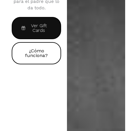
para el padre que lo
da todo.
Ver Gift
Cards
¿Cómo
funciona?